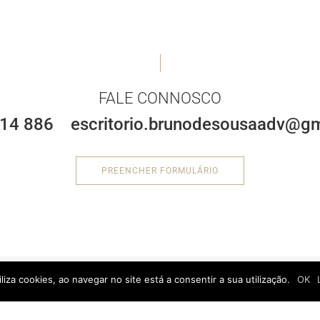
FALE CONNOSCO
714 886
escritorio.brunodesousaadv@g
PREENCHER FORMULÁRIO
iliza cookies, ao navegar no site está a consentir a sua utilização.
OK