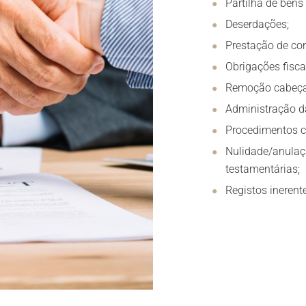
Partilha de bens (
Deserdações;
Prestação de con
Obrigações fisca
Remoção cabeça
Administração da
Procedimentos c
Nulidade/anulaç
testamentárias;
Registos inerent