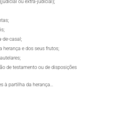
judicial ou extra-judicial);
tas;
is;
-de-casal;
 herança e dos seus frutos;
autelares;
ão de testamento ou de disposições
es à partilha da herança…