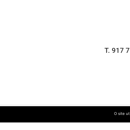
T. 917 
O site ut
© Bruno de Sousa Advogados | webdesign by:
criativo.net
Livro de reclamações
Resolução litígios online
Privacidade
Cookies