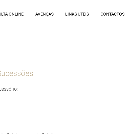
LTA ONLINE
AVENÇAS
LINKS ÚTEIS
CONTACTOS
 Sucessões
essório;